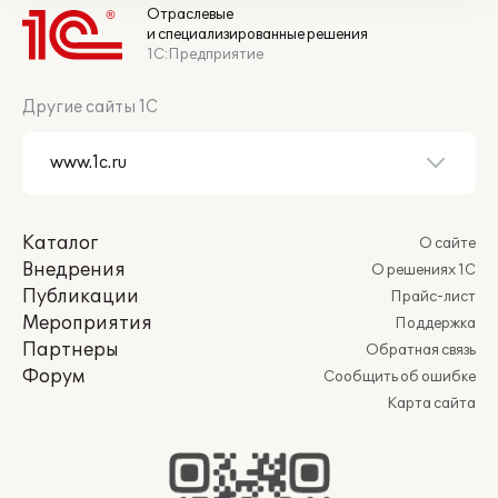
Отраслевые
и специализированные решения
1С:Предприятие
Другие сайты 1С
Каталог
О сайте
Внедрения
О решениях 1С
Публикации
Прайс-лист
Мероприятия
Поддержка
Партнеры
Обратная связь
Форум
Сообщить об ошибке
Карта сайта