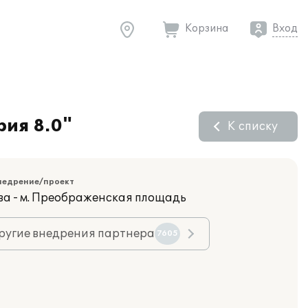
Корзина
Вход
рия 8.0"
К списку
недрение/проект
ва - м. Преображенская площадь
ругие внедрения партнера
7605