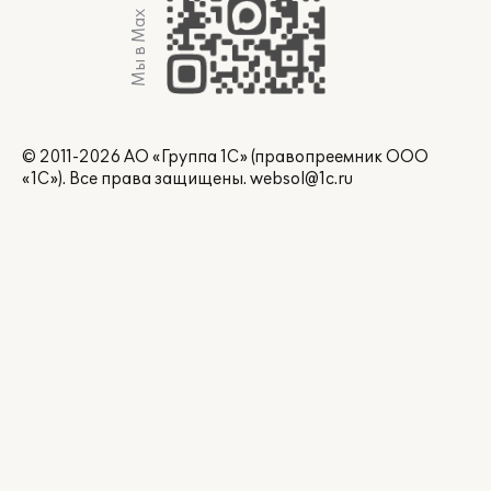
Мы в Max
© 2011-2026 АО «Группа 1С» (правопреемник ООО
«1С»). Все права защищены.
websol@1c.ru