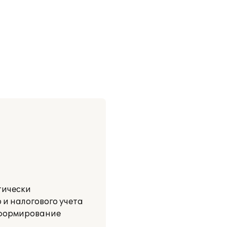
тически
 и налогового учета
о формирование