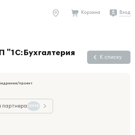
Корзина
Вход
П "1С:Бухгалтерия
К списку
недрение/проект
я партнера
15990