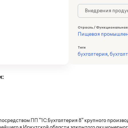
Внедрения продук
Отрасль / Функциональная
Пищевая промышлен
Теги
бухгалтерия
,
бухгал
и:
посредством ПП "1С:Бухгалтерия 8" крупного произв
пнейшего в Иркутской области закрытого акционерно