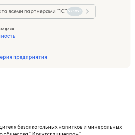
та всеми партнерами "1С"
575993
 задача
ность
терия предприятия
одителя безалкогольных напитков и минеральных
го общества "Иркутскпищепром".