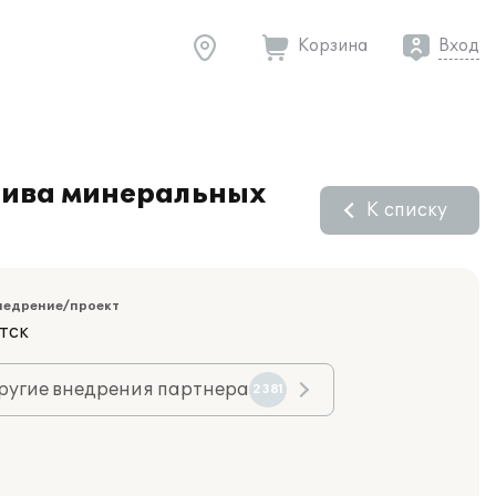
Корзина
Вход
злива минеральных
К списку
недрение/проект
тск
ругие внедрения партнера
2381