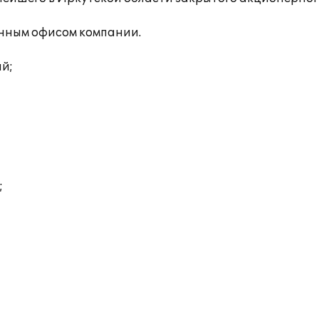
нным офисом компании.
ий;
;