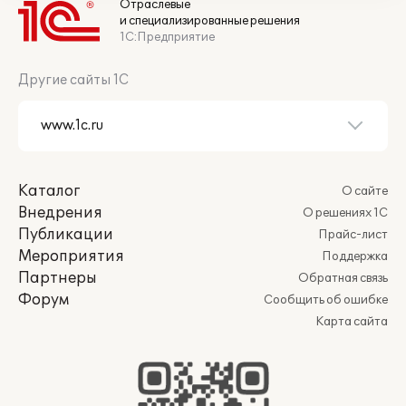
Отраслевые
и специализированные решения
1С:Предприятие
Другие сайты 1С
Каталог
О сайте
Внедрения
О решениях 1С
Публикации
Прайс-лист
Мероприятия
Поддержка
Партнеры
Обратная связь
Форум
Сообщить об ошибке
Карта сайта