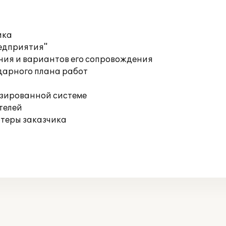
ика
редприятия"
ния и вариантов его сопровождения
дарного плана работ
изированной системе
телей
ютеры заказчика