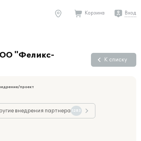
Корзина
Вход
ООО "Феликс-
К списку
недрение/проект
ругие внедрения партнера
1283