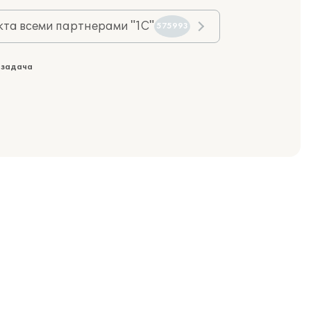
та всеми партнерами "1С"
575993
 задача