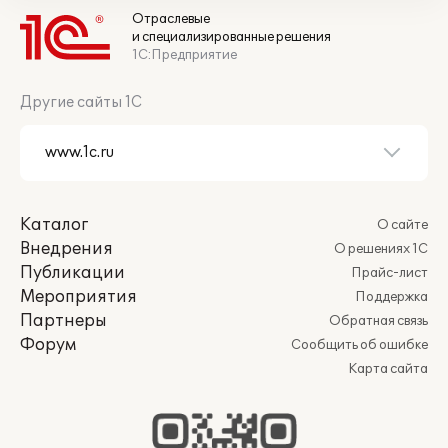
Отраслевые
и специализированные решения
1С:Предприятие
Другие сайты 1С
Каталог
О сайте
Внедрения
О решениях 1С
Публикации
Прайс-лист
Мероприятия
Поддержка
Партнеры
Обратная связь
Форум
Сообщить об ошибке
Карта сайта