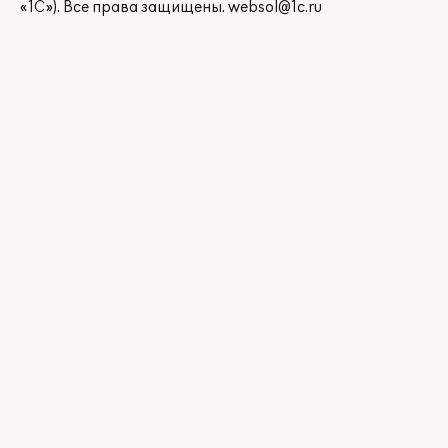
«1С»). Все права защищены.
websol@1c.ru