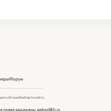
неры
Форум
ить об ошибке
Карта сайта
Все права защищены.
websol@1c.ru