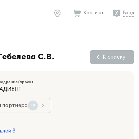
Корзина
Вход
ебелева С.В.
К списку
недрение/проект
РАДИЕНТ"
я партнера
18
влей 8