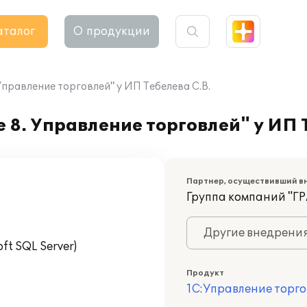
аталог
О продукции
правление торговлей" у ИП Тебелева С.В.
8. Управление торговлей" у ИП Т
Партнер, осуществивший в
Группа компаний "Г
Другие внедрени
t SQL Server)
Продукт
1С:Управление торго