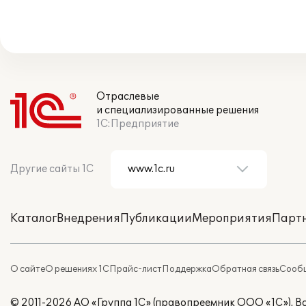
Отраслевые
и специализированные решения
1С:Предприятие
Другие сайты 1С
Каталог
Внедрения
Публикации
Мероприятия
Парт
О сайте
О решениях 1С
Прайс-лист
Поддержка
Обратная связь
Сообщ
© 2011-2026 АО «Группа 1С» (правопреемник ООО «1С»). 