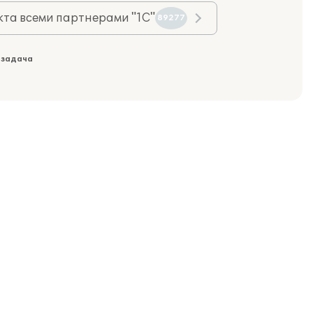
та всеми партнерами "1С"
89277
 задача