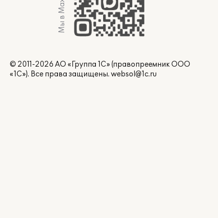
Мы в Max
© 2011-2026 АО «Группа 1С» (правопреемник ООО
«1С»). Все права защищены.
websol@1c.ru