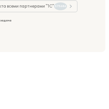
та всеми партнерами "1С"
575686
 задача