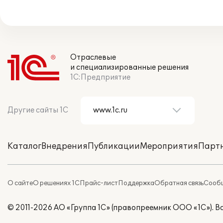
Отраслевые
и специализированные решения
1С:Предприятие
Другие сайты 1С
Каталог
Внедрения
Публикации
Мероприятия
Парт
О сайте
О решениях 1С
Прайс-лист
Поддержка
Обратная связь
Сообщ
© 2011-2026 АО «Группа 1С» (правопреемник ООО «1С»). 