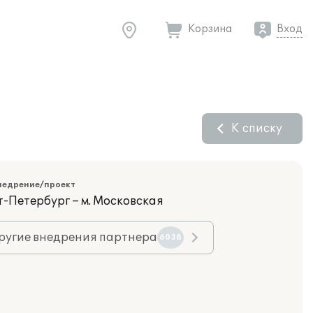
Корзина
Вход
К списку
недрение/проект
т-Петербург – м. Московская
ругие внедрения партнера
6038