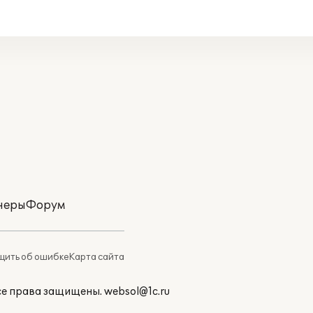
неры
Форум
ить об ошибке
Карта сайта
Все права защищены.
websol@1c.ru