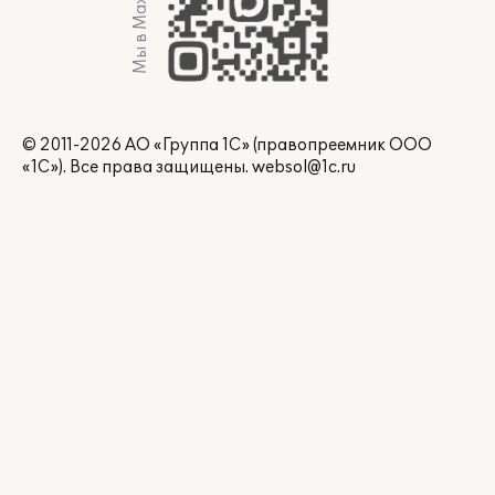
Мы в Max
© 2011-2026 АО «Группа 1С» (правопреемник ООО
«1С»). Все права защищены.
websol@1c.ru