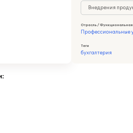
Внедрения продук
Отрасль / Функциональная
Профессиональные у
Теги
бухгалтерия
и: