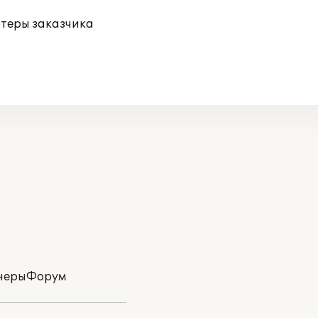
ютеры заказчика
неры
Форум