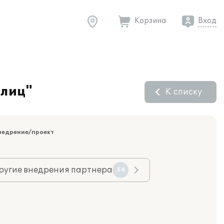
Корзина
Вход
Блиц"
К списку
недрение/проект
ругие внедрения партнера
54