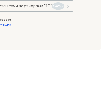
та всеми партнерами "1С"
575930
 задача
слуги