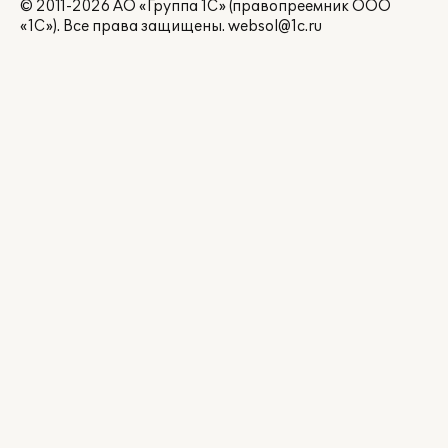
© 2011-2026 АО «Группа 1С» (правопреемник ООО
«1С»). Все права защищены.
websol@1c.ru