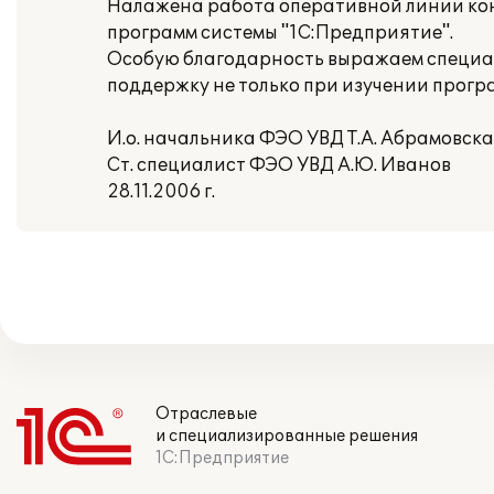
Налажена работа оперативной линии ко
программ системы "1С:Предприятие".
Особую благодарность выражаем специа
поддержку не только при изучении прогр
И.о. начальника ФЭО УВД Т.А. Абрамовск
Ст. специалист ФЭО УВД А.Ю. Иванов
28.11.2006 г.
Отраслевые
и специализированные решения
1С:Предприятие