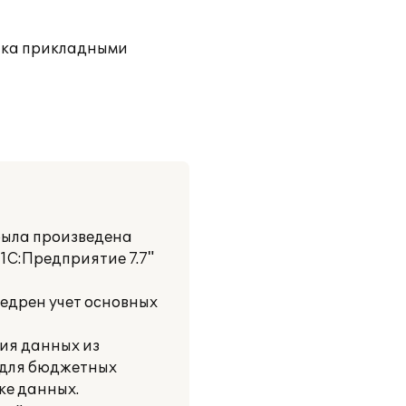
ика прикладными
была произведена
1С:Предприятие 7.7"
едрен учет основных
ия данных из
 для бюджетных
ке данных.