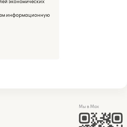
лей экономических
 нам информационную
Мы в Max