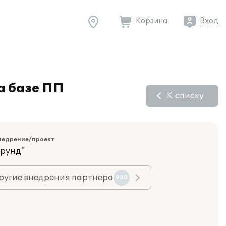
Корзина
Вход
а базе ПП
К списку
недрение/проект
орунд"
ругие внедрения партнера
980