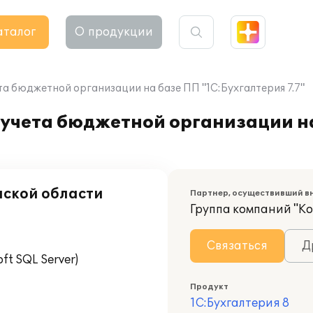
аталог
О продукции
а бюджетной организации на базе ПП "1С:Бухгалтерия 7.7"
 учета бюджетной организации н
ской области
Партнер, осуществивший в
Группа компаний "К
Связаться
Д
t SQL Server)
Продукт
1С:Бухгалтерия 8