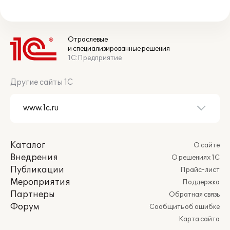
Отраслевые
и специализированные решения
1С:Предприятие
Другие сайты 1С
Каталог
О сайте
Внедрения
О решениях 1С
Публикации
Прайс-лист
Мероприятия
Поддержка
Партнеры
Обратная связь
Форум
Сообщить об ошибке
Карта сайта