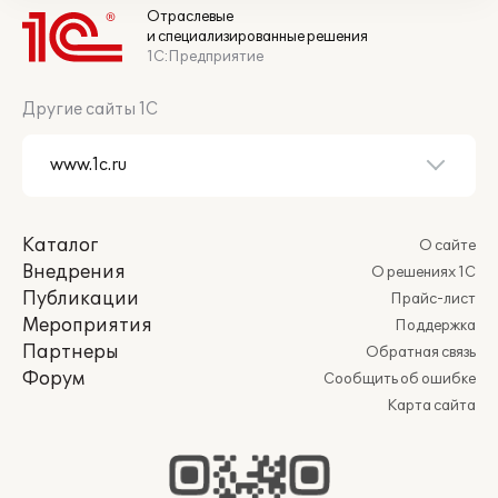
Отраслевые
и специализированные решения
1С:Предприятие
Другие сайты 1С
Каталог
О сайте
Внедрения
О решениях 1С
Публикации
Прайс-лист
Мероприятия
Поддержка
Партнеры
Обратная связь
Форум
Сообщить об ошибке
Карта сайта