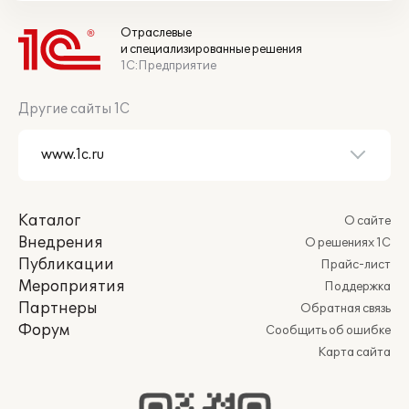
Отраслевые
и специализированные решения
1С:Предприятие
Другие сайты 1С
Каталог
О сайте
Внедрения
О решениях 1С
Публикации
Прайс-лист
Мероприятия
Поддержка
Партнеры
Обратная связь
Форум
Сообщить об ошибке
Карта сайта