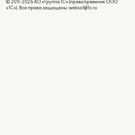
© 2011-2026 АО «Группа 1С» (правопреемник ООО
«1С»). Все права защищены.
websol@1c.ru