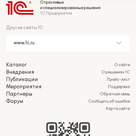
Отраслевые
и специализированные решения
1С:Предприятие
Другие сайты 1С
Каталог
О сайте
Внедрения
О решениях 1С
Публикации
Прайс-лист
Мероприятия
Поддержка
Партнеры
Обратная связь
Форум
Сообщить об ошибке
Карта сайта