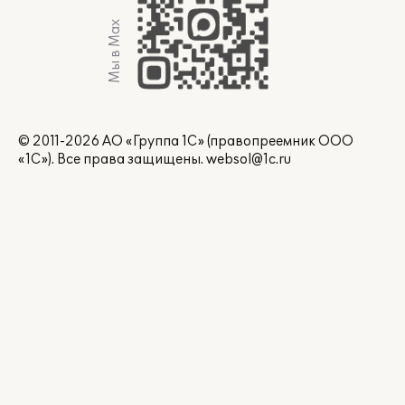
Мы в Max
© 2011-2026 АО «Группа 1С» (правопреемник ООО
«1С»). Все права защищены.
websol@1c.ru