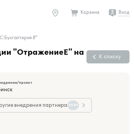
Корзина
Вход
С:Бухгалтерия 8"
удии "ОтражениеЕ" на
К списку
недрение/проект
бинск
ругие внедрения партнера
5549