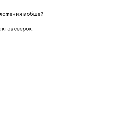
бложения в общей
ктов сверок,