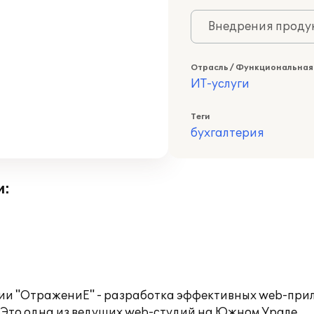
Внедрения продук
Отрасль / Функциональная
ИТ-услуги
Теги
бухгалтерия
и:
ии "ОтражениЕ" - разработка эффективных web-при
 Это одна из ведущих web-студий на Южном Урале.