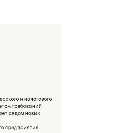
ерского и налогового
четом требований
ает рядом новых
го предприятия.