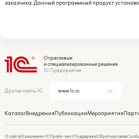
заказчика. Данный программный продукт установл
Отраслевые
и специализированные решения
1С:Предприятие
Другие сайты 1С
Каталог
Внедрения
Публикации
Мероприятия
Парт
О сайте
О решениях 1С
Прайс-лист
Поддержка
Обратная связь
Сообщ