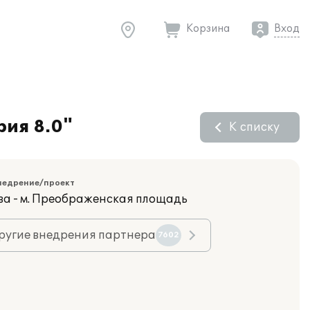
Корзина
Вход
рия 8.0"
К списку
недрение/проект
ва - м. Преображенская площадь
ругие внедрения партнера
7602