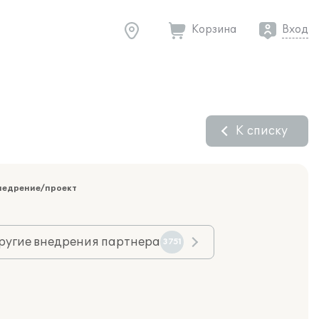
Корзина
Вход
К списку
недрение/проект
ругие внедрения партнера
3751