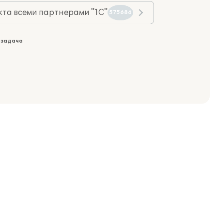
та всеми партнерами "1С"
575686
 задача