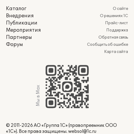
Каталог
О сайте
Внедрения
О решениях 1С
Публикации
Прайс-лист
Мероприятия
Поддержка
Партнеры
Обратная связь
Форум
Сообщить об ошибке
Карта сайта
Мы в Max
© 2011-2026 АО «Группа 1С» (правопреемник ООО
«1С»). Все права защищены.
websol@1c.ru