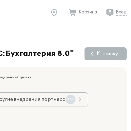
Корзина
Вход
:Бухгалтерия 8.0"
К списку
недрение/проект
ругие внедрения партнера
3751