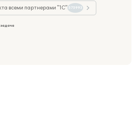
та всеми партнерами "1С"
575993
 задача