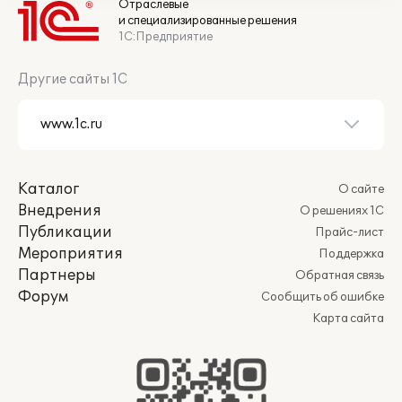
Отраслевые
и специализированные решения
1С:Предприятие
Другие сайты 1С
Каталог
О сайте
Внедрения
О решениях 1С
Публикации
Прайс-лист
Мероприятия
Поддержка
Партнеры
Обратная связь
Форум
Сообщить об ошибке
Карта сайта