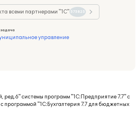
та всеми партнерами "1С"
575825
 задача
муниципальное управление
ред.6" системы программ "1С:Предприятие 7.7" с
 с программой "1С:Бухгалтерия 7.7 для бюджетных