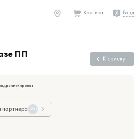
Корзина
Вход
базе ПП
К списку
недрение/проект
я партнера
1251