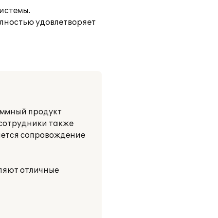
истемы.
олностью удовлетворяет
аммный продукт
 сотрудники также
яется сопровождение
ляют отличные