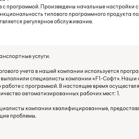
е с программой. Произведены начальные настройки с
функциональность типового программного продукта п
твляется регулярное обслуживание.
анспортные услуги.
огового учета в нашей компании используется прогр
ю выполнили специалисты компании «F1-Cофт». Наши
аботе с программой. В настоящее время осуществл
ичество автоматизированных рабочих мест: 1.
ециалисты компании квалифицированные, предостав
щие проблемы.