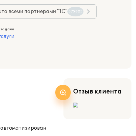
та всеми партнерами "1С"
575825
 задача
слуги
Отзыв клиента
л автоматизирован