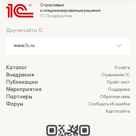
Отраслевые
и специализированные решения
1С:Предприятие
Другие сайты 1С
Каталог
О сайте
Внедрения
О решениях 1С
Публикации
Прайс-лист
Мероприятия
Поддержка
Партнеры
Обратная связь
Форум
Сообщить об ошибке
Карта сайта