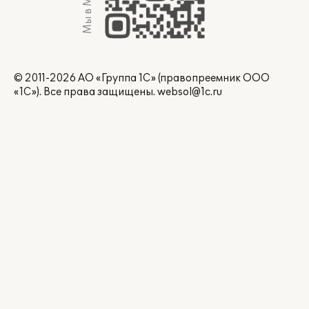
Мы в Max
© 2011-2026 АО «Группа 1С» (правопреемник ООО
«1С»). Все права защищены.
websol@1c.ru