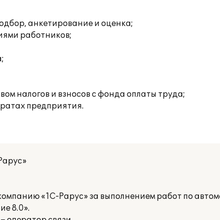
одбор, анкетирование и оценка;
иями работников;
;
ом налогов и взносов с фонда оплаты труда;
тратах предприятия.
Рарус»
 компанию «1С-Рарус» за выполнением работ по автом
е 8.0».