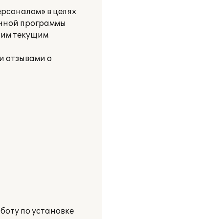
рсоналом» в целях
анной программы
шим текущим
и отзывами о
боту по установке