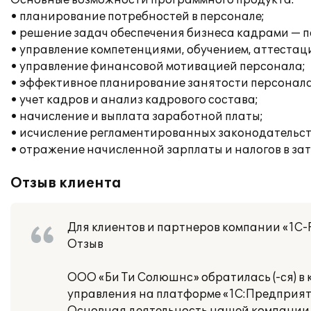
Основные возможности программного продукта:
• планирование потребностей в персонале;
• решение задач обеспечения бизнеса кадрами — п
• управление компетенциями, обучением, аттестац
• управление финансовой мотивацией персонала;
• эффективное планирование занятости персонала
• учет кадров и анализ кадрового состава;
• начисление и выплата заработной платы;
• исчисление регламентированных законодательств
• отражение начисленной зарплаты и налогов в за
Отзыв клиента
Для клиентов и партнеров компании «1С-
Отзыв
ООО «Би Ти Солюшнс» обратилась (-ся) в
управления на платформе «1С:Предприяти