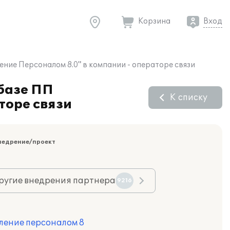
Корзина
Вход
ение Персоналом 8.0" в компании - операторе связи
 базе ПП
К списку
торе связи
недрение/проект
ругие внедрения партнера
9216
ление персоналом 8