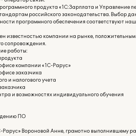
– оператор связи.
рограммного продукта «1С:Зарплата и Управление пе
стандартам российского законодательства. Выбор д
ожности программного обеспечения соответствуют на
ен известностью компании на рынке, положительным
го сопровождения.
ие работы:
продукта
офисе компании «1С-Рарус»
офисе заказчика
го и налогового учета
 заказчика
нтра и возможностях индивидуального обучения
ждению ПО
-Рарус» Вороновой Анне, грамотно выполнившему ра