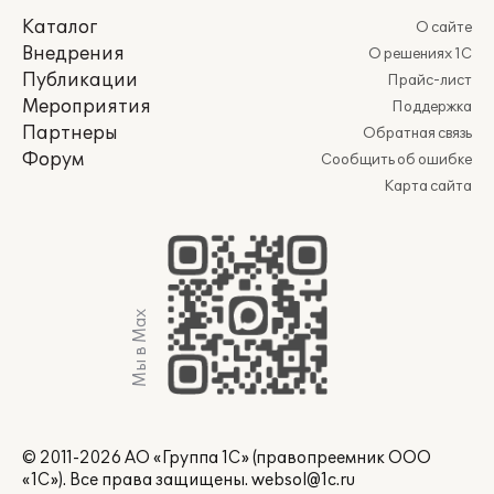
Каталог
О сайте
Внедрения
О решениях 1С
Публикации
Прайс-лист
Мероприятия
Поддержка
Партнеры
Обратная связь
Форум
Сообщить об ошибке
Карта сайта
Мы в Max
© 2011-2026 АО «Группа 1С» (правопреемник ООО
«1С»). Все права защищены.
websol@1c.ru