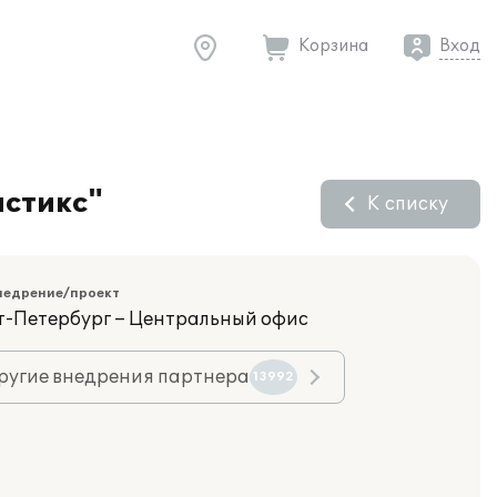
Корзина
Вход
истикс"
К списку
недрение/проект
кт-Петербург – Центральный офис
ругие внедрения партнера
13992