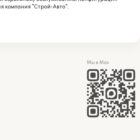
я компания "Строй-Авто".
Мы в Max