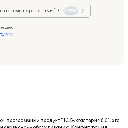
та всеми партнерами "1С"
575930
 задача
слуги
н программный продукт "1С:Бухгалтерия 8.0", это
ы и сервисному обслуживанию. Конфигурация