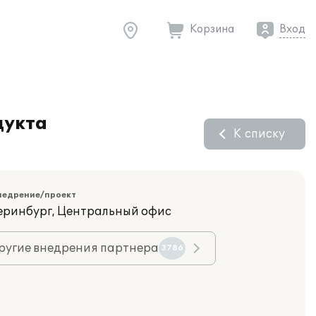
Корзина
Вход
дукта
К списку
недрение/проект
теринбург, Центральный офис
ругие внедрения партнера
3786