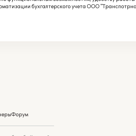
томатизации бухгалтерского учета ООО "Транспотрна
неры
Форум