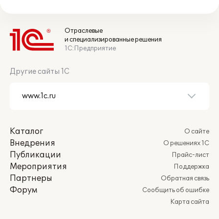
Отраслевые
и специализированные решения
1С:Предприятие
Другие сайты 1С
Каталог
О сайте
Внедрения
О решениях 1С
Публикации
Прайс-лист
Мероприятия
Поддержка
Партнеры
Обратная связь
Форум
Сообщить об ошибке
Карта сайта