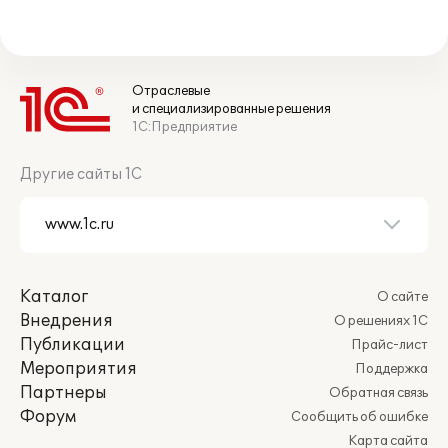
Отраслевые
и специализированные решения
1С:Предприятие
Другие сайты 1С
Каталог
О сайте
Внедрения
О решениях 1С
Публикации
Прайс-лист
Мероприятия
Поддержка
Партнеры
Обратная связь
Форум
Сообщить об ошибке
Карта сайта