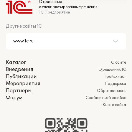
Отраслевые
и специализированные решения
1С:Предприятие
Другие сайты 1С
Каталог
О сайте
Внедрения
О решениях 1С
Публикации
Прайс-лист
Мероприятия
Поддержка
Партнеры
Обратная связь
Форум
Сообщить об ошибке
Карта сайта