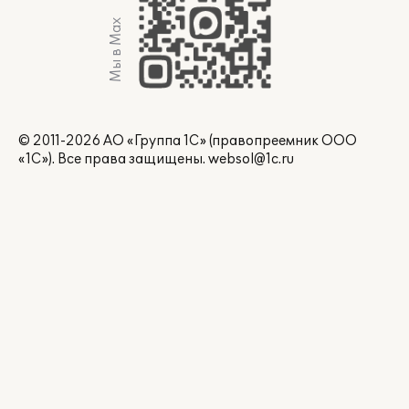
Мы в Max
© 2011-2026 АО «Группа 1С» (правопреемник ООО
«1С»). Все права защищены.
websol@1c.ru