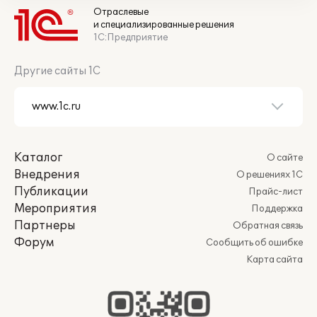
Отраслевые
и специализированные решения
1С:Предприятие
Другие сайты 1С
Каталог
О сайте
Внедрения
О решениях 1С
Публикации
Прайс-лист
Мероприятия
Поддержка
Партнеры
Обратная связь
Форум
Сообщить об ошибке
Карта сайта