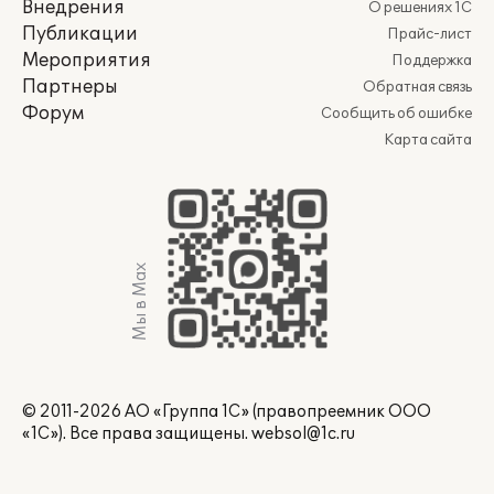
Внедрения
О решениях 1С
Публикации
Прайс-лист
Мероприятия
Поддержка
Партнеры
Обратная связь
Форум
Сообщить об ошибке
Карта сайта
Мы в Max
© 2011-2026 АО «Группа 1С» (правопреемник ООО
«1С»). Все права защищены.
websol@1c.ru