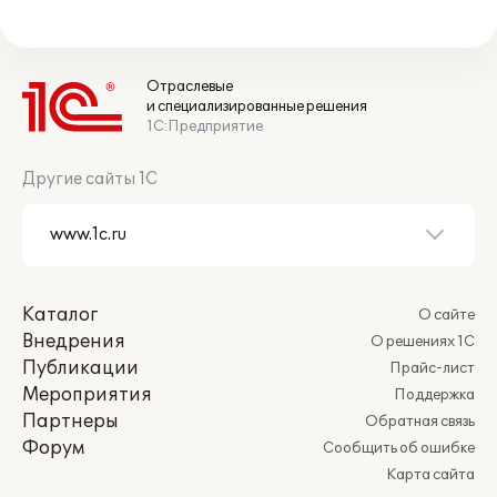
Отраслевые
и специализированные решения
1С:Предприятие
Другие сайты 1С
Каталог
О сайте
Внедрения
О решениях 1С
Публикации
Прайс-лист
Мероприятия
Поддержка
Партнеры
Обратная связь
Форум
Сообщить об ошибке
Карта сайта