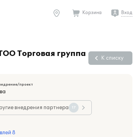
Корзина
Вход
 ТОО Торговая группа
К списку
недрение/проект
ва
ругие внедрения партнера
17
влей 8