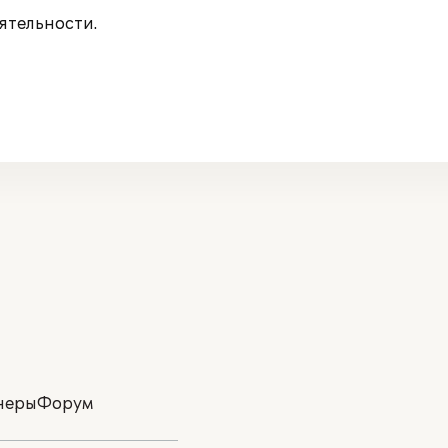
ятельности.
неры
Форум