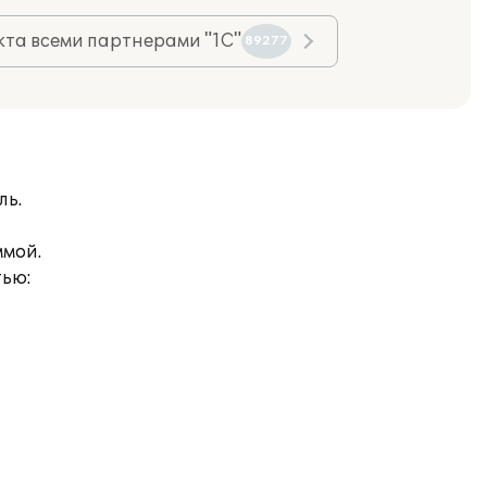
та всеми партнерами "1С"
89277
ль.
ммой.
тью: