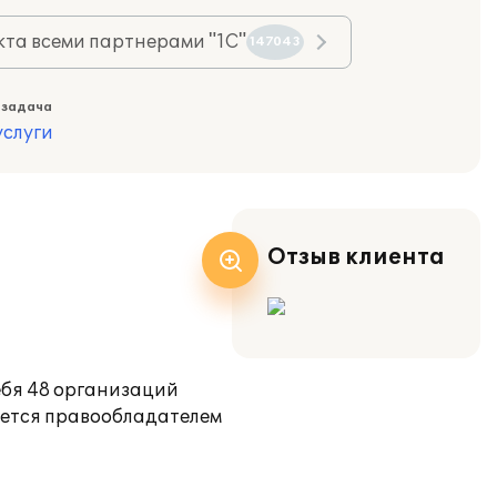
та всеми партнерами "1С"
147043
 задача
слуги
Отзыв клиента
ебя 48 организаций
яется правообладателем