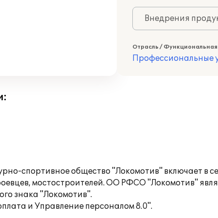
Внедрения продук
Отрасль / Функциональная
Профессиональные у
и:
рно-спортивное общество "Локомотив" включает в с
оевцев, мостостроителей. ОО РФСО "Локомотив" явл
го знака "Локомотив".
плата и Управление персоналом 8.0".