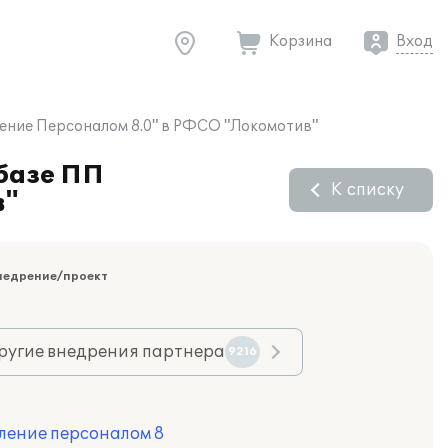
Корзина
Вход
ление Персоналом 8.0" в РФСО "Локомотив"
 базе ПП
К списку
в"
недрение/проект
ругие внедрения партнера
9216
ление персоналом 8