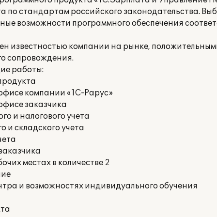
рограммного продукта «1С:Зарплата и Управление Пе
та по стандартам российского законодательства. Вы
льные возможности программного обеспечения соотве
ен известностью компании на рынке, положительным
го сопровождения.
ие работы:
продукта
офисе компании «1С-Рарус»
офисе заказчика
го и налогового учета
о и складского учета
чета
 заказчика
очих местах в количестве 2
ние
нтра и возможностях индивидуального обучения
кта