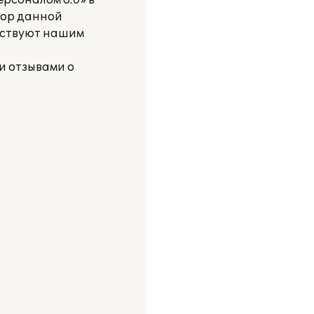
рсоналом 8.0» в
бор данной
тствуют нашим
и отзывами о