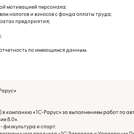
:
вой мотивацией персонала;
ом налогов и взносов с фонда оплаты труда;
тратах предприятия;
;
отчетность по имеющимся данным.
Рарус»
 в компанию «1С-Рарус» за выполнением работ по ав
е 8.0».
 физкультура и спорт.