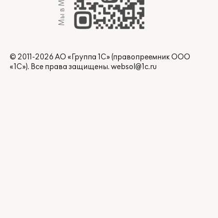
Мы в Max
© 2011-2026 АО «Группа 1С» (правопреемник ООО
«1С»). Все права защищены.
websol@1c.ru