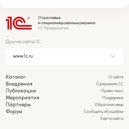
Отраслевые
и специализированные решения
1С:Предприятие
Другие сайты 1С
Каталог
О сайте
Внедрения
О решениях 1С
Публикации
Прайс-лист
Мероприятия
Поддержка
Партнеры
Обратная связь
Форум
Сообщить об ошибке
Карта сайта