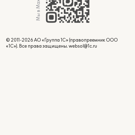
Мы в Max
© 2011-2026 АО «Группа 1С» (правопреемник ООО
«1С»). Все права защищены.
websol@1c.ru