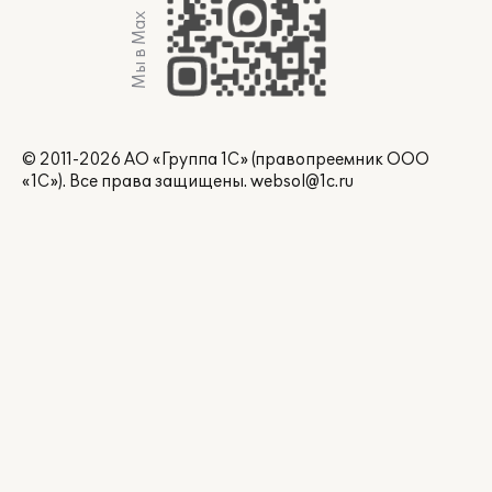
Мы в Max
© 2011-2026 АО «Группа 1С» (правопреемник ООО
«1С»). Все права защищены.
websol@1c.ru