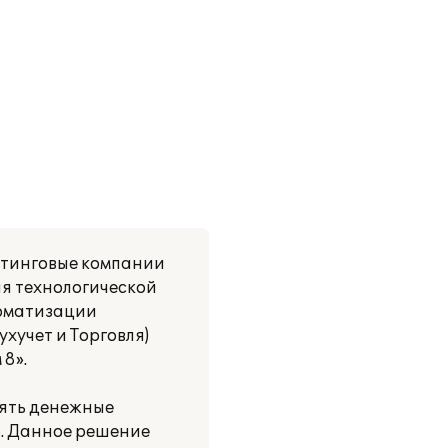
лтинговые компании
я технологической
томатизации
хучет и Торговля)
8».
лять денежные
р. Данное решение