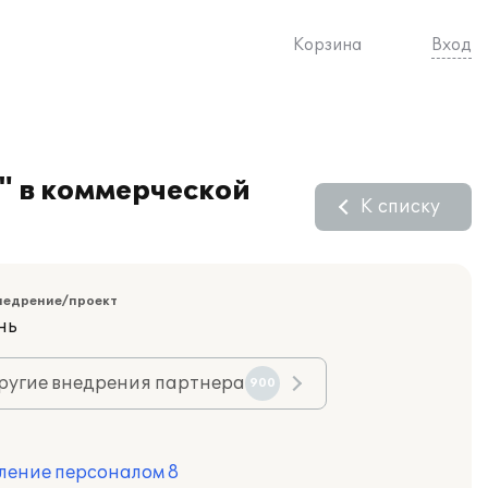
Корзина
Вход
" в коммерческой
К списку
недрение/проект
нь
ругие внедрения партнера
900
ление персоналом 8