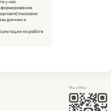
та у нас
, формирование
орговля) показали
азы данных и
сультации по работе
Мы в Max