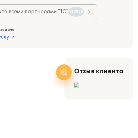
та всеми партнерами "1С"
147008
 задача
слуги
Отзыв клиента