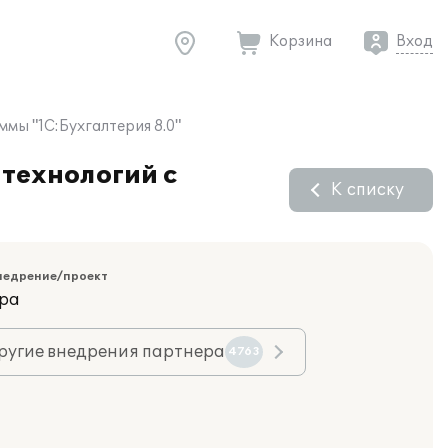
Корзина
Вход
мы "1С:Бухгалтерия 8.0"
технологий с
К списку
недрение/проект
ара
ругие внедрения партнера
4763