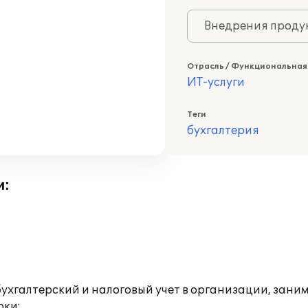
Внедрения продук
Отрасль / Функциональная
ИТ-услуги
Теги
бухгалтерия
и:
 бухгалтерский и налоговый учет в организации, за
оки: