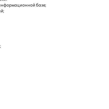
 информационной базе;
ий;
;