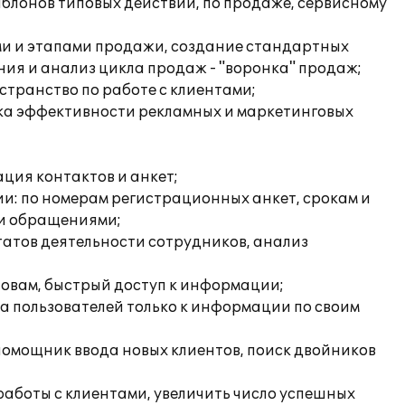
аблонов типовых действий, по продаже, сервисному
ми и этапами продажи, создание стандартных
ия и анализ цикла продаж - "воронка" продаж;
транство по работе с клиентами;
нка эффективности рекламных и маркетинговых
ация контактов и анкет;
и: по номерам регистрационных анкет, срокам и
ми обращениями;
татов деятельности сотрудников, анализ
ловам, быстрый доступ к информации;
а пользователей только к информации по своим
 помощник ввода новых клиентов, поиск двойников
аботы с клиентами, увеличить число успешных