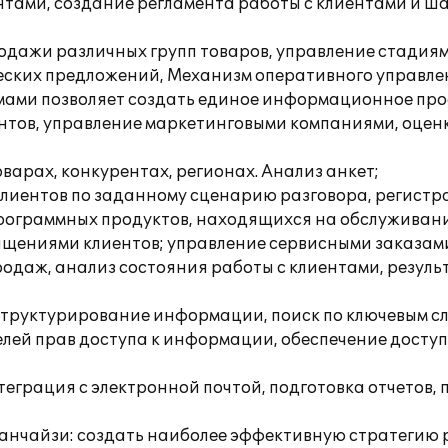
ентами, создание регламента работы с клиентами и ш
родажи различных групп товаров, управление стадия
еских предложений, Механизм оперативного управлен
мами позволяет создать единое информационное прос
иентов, управление маркетинговыми компаниями, оце
варах, конкурентах, регионах. Анализ анкет;
 клиентов по заданному сценарию разговора, регистр
программных продуктов, находящихся на обслуживани
ащениями клиентов; управление сервисными заказа
одаж, анализ состояния работы с клиентами, резуль
, структурирование информации, поиск по ключевым с
лей прав доступа к информации, обеспечение доступ
еграция с электронной почтой, подготовка отчетов,
нчайзи: создать наиболее эффективную стратегию р