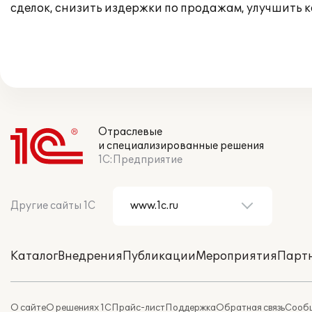
сделок, снизить издержки по продажам, улучшить к
Отраслевые
и специализированные решения
1С:Предприятие
Другие сайты 1С
Каталог
Внедрения
Публикации
Мероприятия
Парт
О сайте
О решениях 1С
Прайс-лист
Поддержка
Обратная связь
Сообщ