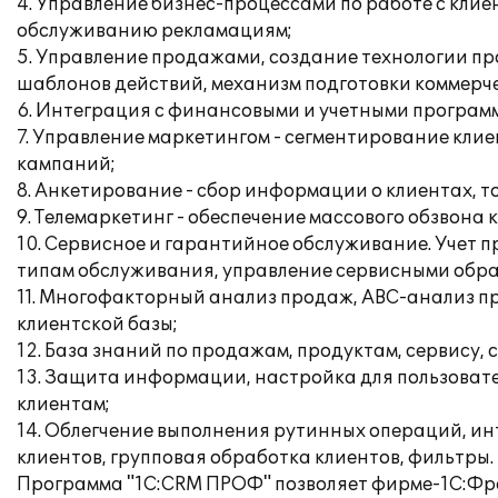
4. Управление бизнес-процессами по работе с кли
обслуживанию рекламациям;
5. Управление продажами, создание технологии п
шаблонов действий, механизм подготовки коммерч
6. Интеграция с финансовыми и учетными програм
7. Управление маркетингом - сегментирование кл
кампаний;
8. Анкетирование - сбор информации о клиентах, то
9. Телемаркетинг - обеспечение массового обзвона
10. Сервисное и гарантийное обслуживание. Учет 
типам обслуживания, управление сервисными обр
11. Многофакторный анализ продаж, АВС-анализ пр
клиентской базы;
12. База знаний по продажам, продуктам, сервису
13. Защита информации, настройка для пользовате
клиентам;
14. Облегчение выполнения рутинных операций, инт
клиентов, групповая обработка клиентов, фильтры.
Программа "1С:CRM ПРОФ" позволяет фирме-1С:Фра