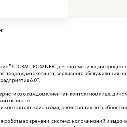
и:
ние "1C:CRM ПРОФ NFR" для автоматизации процессо
в продаж, маркетинга, сервисного обслуживания на 
редприятие 8.0".
теристика о каждом клиенте и контактном лице, дин
ии о клиенте;
рии контактов с клиентами, регистрация потребност
я работы во времени, система напоминаний и выдач